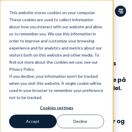
Change language
This website stores cookies on your computer.
These cookies are used to collect information
about how you interact with our website and allow
us to remember you. We use this information in
order to improve and customize your browsing
Våre partnere
experience and for analytics and metrics about our
visitors both on this website and other media. To
Samarbeid med partnere tar oss
find out more about the cookies we use, see our
Privacy Policy
lenger enn vi kan gå alene. Vi er
If you decline, your information won’t be tracked
privilegert som jobber med de beste på
when you visit this website. A single cookie will be
sine områder innen moderne handel.
used in your browser to remember your preference
Våre partnere dekker en rekke
not to be tracked.
teknologier for e-handel,
Cookies settings
informasjonsstyring,
kundeopplevelser, markedsplasser og
Accept
Decline
digitale plattformer.