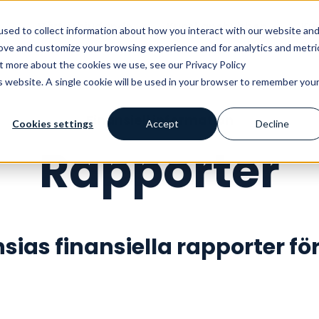
Vårt erbjudande
Kunskapshubben
Ku
sed to collect information about how you interact with our website an
rove and customize your browsing experience and for analytics and metri
ut more about the cookies we use, see our Privacy Policy
is website. A single cookie will be used in your browser to remember you
Finansiell information
Cookies settings
Accept
Decline
Rapporter
sias finansiella rapporter f