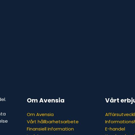
el.
Om Avensia
Vårt erb
nta
Om Avensia
Affärsutveckl
else
Vårt hållbarhetsarbete
Informations
Finansiell information
E-handel