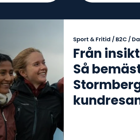
Sport & Fritid /
B2C /
Da
Från insikt
Så bemäs
Stormberg
kundresa