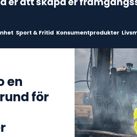
pa er att skapa er framgångs
nhet
Sport & Fritid
Konsumentprodukter
Livs
o en
rund för
r