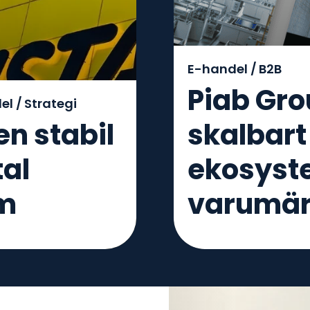
E-handel /
B2B
Piab Gro
el /
Strategi
n stabil
skalbart 
tal
ekosyste
rm
varumär