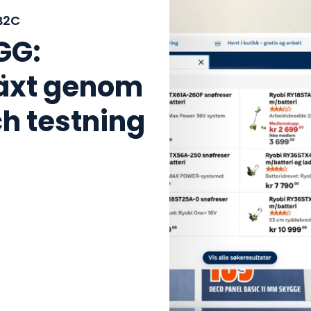
B2C
GG:
växt genom
h testning