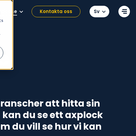
Change language
ndcase
Kontakta oss
d
cs
r
e
ranscher att hitta sin
kan du se ett axplock
 du vill se hur vi kan