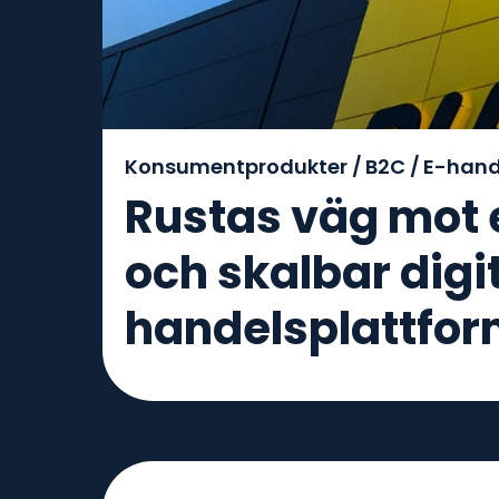
Konsumentprodukter /
B2C /
E-hand
Rustas väg mot e
och skalbar digi
handelsplattfo