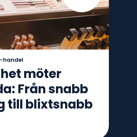
-handel
nhet möter
da: Från snabb
 till blixtsnabb
s