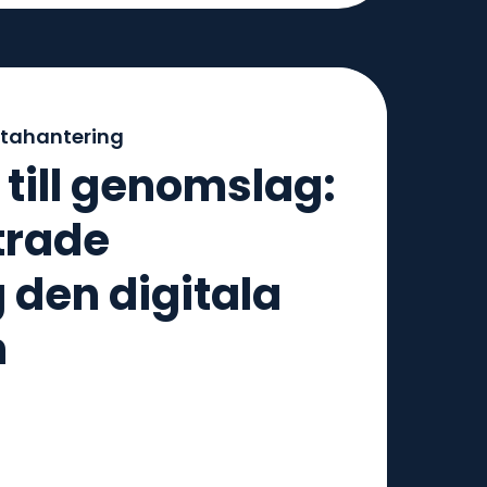
tahantering
 till genomslag:
trade
 den digitala
n