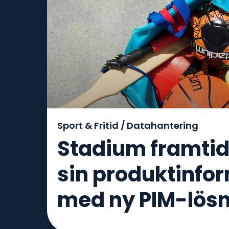
Sport & Fritid /
Datahantering
Stadium framti
sin produktinfo
med ny PIM-lös