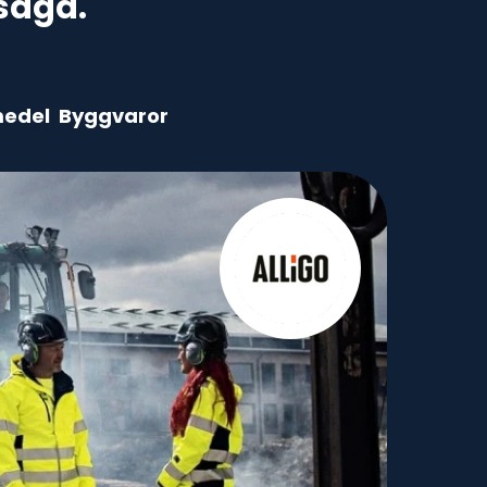
saga.
medel
Byggvaror