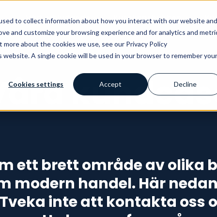
Vårt erbjudande
Kunskapshubben
Ku
sed to collect information about how you interact with our website an
rove and customize your browsing experience and for analytics and metri
ut more about the cookies we use, see our Privacy Policy
is website. A single cookie will be used in your browser to remember you
Våra kundcas
Cookies settings
Accept
Decline
om ett brett område av olika b
om modern handel. Här nedan 
Tveka inte att kontakta oss om