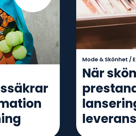
Mode & Skönhet /
E
När skö
dssäkrar
prestan
rmation
lansering
ning
leveran