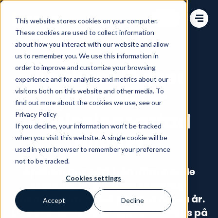
Change language
This website stores cookies on your computer.
These cookies are used to collect information
about how you interact with our website and allow
us to remember you. We use this information in
order to improve and customize your browsing
Apohem lägger
experience and for analytics and metrics about our
grunden för
visitors both on this website and other media. To
find out more about the cookies we use, see our
explosionsartad
Privacy Policy
If you decline, your information won’t be tracked
tillväxt
when you visit this website. A single cookie will be
used in your browser to remember your preference
not to be tracked.
Apohem har gått från utmanande
Cookies settings
start-up till Sveriges snabbast
växande nätapotek på bara några år.
Accept
Decline
Ett data-drivet angreppssätt, fokus på