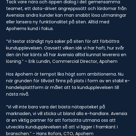
Tack vare nära och öppen dialog i det gemensamma
teamet, ett data-drivet angreppssätt och lärdomar från
Avensias andra kunder kan man snabbt lösa utmaningar
eller lansera ny funktionalitet på siten. Alltid med
Apohems kund i fokus.
”Vi testar ständigt nya saker på siten för att förbättra
kundupplevelsen. Oavsett vilken idé vi har haft, hur svår
den än har känts så har Avensia alltid kunnat leverera en
lösning.” – Erik Lundin, Commercial Director, Apohem
Hos Apohem är tempot lika högt som ambitionerna. Nu
när grunden för tillväxt finns på plats i form av en stabil e-
handelsplattform är målet att ta kundupplevelsen till
nästa nivå.
”Vi vill inte bara vara det bästa nätapoteket på
marknaden, vi vill sticka ut bland alla e-handlare. Avensia
är en viktig partner för att fortsätta utmana oss att
utveckla kundupplevelsen så att vi ligger i framkant i
branschen.” – Hans Rofors, CTO, Apohem