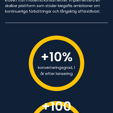
kraven från moderna konsumenter. Implementera en
skalbar plattform som stöder Megaflis ambitioner om
kontinuerliga förbättringar och långsiktig affärstillväxt.
+
10
%
konverteringsgrad, 1
år efter lansering
+
100