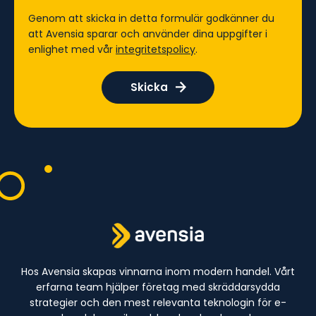
Genom att skicka in detta formulär godkänner du
att Avensia sparar och använder dina uppgifter i
enlighet med vår
integritetspolicy
.
Hos Avensia skapas vinnarna inom modern handel. Vårt
erfarna team hjälper företag med skräddarsydda
strategier och den mest relevanta teknologin för e-