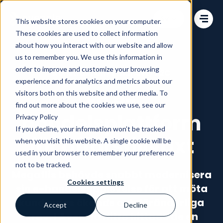
Change language
This website stores cookies on your computer.
These cookies are used to collect information
about how you interact with our website and allow
us to remember you. We use this information in
order to improve and customize your browsing
Konstruktion / E-handel / B2C
experience and for analytics and metrics about our
En e-
visitors both on this website and other media. To
find out more about the cookies we use, see our
handelsplattform
Privacy Policy
If you decline, your information won’t be tracked
för affärstillväxt
when you visit this website. A single cookie will be
used in your browser to remember your preference
not to be tracked.
Megaflis behövde snabbt modernisera
Cookies settings
sin e-handelsupplevelse för att möta
kundernas ökande och föränderliga
Accept
Decline
krav. I Avensia Nitro hittade de en