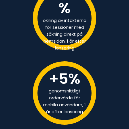
%
ökning av intäkterna
för sessioner med
sökning direkt på
hemsidan, 1 år efter
lansering
+
5
%
genomsnittligt
ordervärde för
mobila användare, 1
år efter lansering