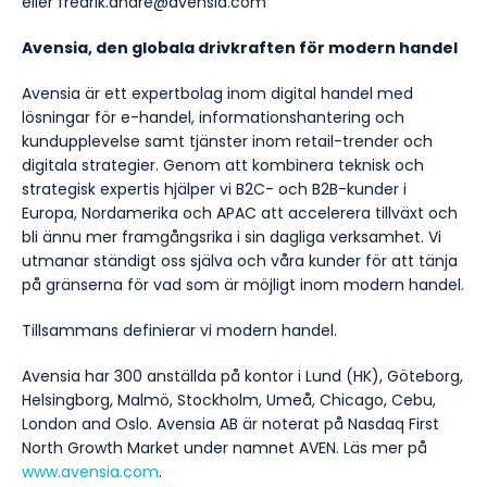
eller fredrik.andre@avensia.com
Avensia, den globala drivkraften för modern handel
Avensia är ett expertbolag inom digital handel med
lösningar för e-handel, informationshantering och
kundupplevelse samt tjänster inom retail-trender och
digitala strategier. Genom att kombinera teknisk och
strategisk expertis hjälper vi B2C- och B2B-kunder i
Europa, Nordamerika och APAC att accelerera tillväxt och
bli ännu mer framgångsrika i sin dagliga verksamhet. Vi
utmanar ständigt oss själva och våra kunder för att tänja
på gränserna för vad som är möjligt inom modern handel.
Tillsammans definierar vi modern handel.
Avensia har 300 anställda på kontor i Lund (HK), Göteborg,
Helsingborg, Malmö, Stockholm, Umeå, Chicago, Cebu,
London and Oslo. Avensia AB är noterat på Nasdaq First
North Growth Market under namnet AVEN. Läs mer på
www.avensia.com
.