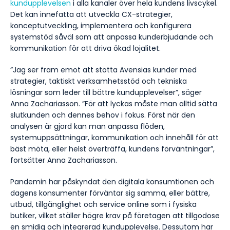
kundupplevelsen
i alla kanaler över hela kundens livscykel.
Det kan innefatta att utveckla CX-strategier,
konceptutveckling, implementera och konfigurera
systemstöd såväl som att anpassa kunderbjudande och
kommunikation för att driva ökad lojalitet.
”Jag ser fram emot att stötta Avensias kunder med
strategier, taktiskt verksamhetsstöd och tekniska
lösningar som leder till bättre kundupplevelser”, säger
Anna Zachariasson. ”För att lyckas måste man alltid sätta
slutkunden och dennes behov i fokus. Först när den
analysen är gjord kan man anpassa flöden,
systemuppsättningar, kommunikation och innehåll för att
bäst möta, eller helst överträffa, kundens förväntningar”,
fortsätter Anna Zachariasson.
Pandemin har påskyndat den digitala konsumtionen och
dagens konsumenter förväntar sig samma, eller bättre,
utbud, tillgänglighet och service online som i fysiska
butiker, vilket ställer högre krav på företagen att tillgodose
en smidig och integrerad kundupplevelse. Dessutom har