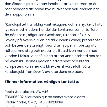
den ökade digitala vanan inneburit att konsumenter är
mer benägna att prova nya butiker och varumärken när
de shoppar online.
”Kundlojalitet har aldrig varit viktigare, och en nyckel till att
lyckas med modern handel där konkurrensen är tuffare
än någonsin”, säger Jens Axelsson, Director of CX &
Loyalty på Avensia. ”I en tid då kundens vanor, preferenser
och beteende ständigt förändras hjälper vi företag att
hålla jämna steg och skapa lojalitetsdriven handel med
kunden i fokus. Vi är så glada att ha Anna ombord hos oss
på Avensia. Hennes gedigna erfarenhet och breda
kompetens kommer att bli extremt värdefull i våra
kundprojekt framöver ”, avslutar Jens Axelsson.
För mer information, vänligen kontakta:
Robin Gustafsson, VD, +46
736606082 eller robin.gustafsson@avensia.com
Fredrik André, CMO, +46 709239381