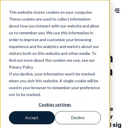
Change language
This website stores cookies on your computer.
These cookies are used to collect information
about how you interact with our website and allow
us to remember you. We use this information in
order to improve and customize your browsing
Avensia stärker
experience and for analytics and metrics about our
kompetens inom
visitors both on this website and other media. To
find out more about the cookies we use, see our
kundlojalitet och
Privacy Policy
If you decline, your information won’t be tracked
CRM
when you visit this website. A single cookie will be
used in your browser to remember your preference
not to be tracked.
Avensia välkomnar Anna
Cookies settings
Zachariasson som ny Commerce
Advisor inom området Customer
Accept
Decline
Experience & Loyalty. Anna tar med sig