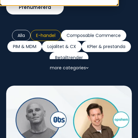
Prenumerera
Alla
E-handel
Composable Commerce
PIM & MDM
Lojalitet & CX
KPIer & prestanda
Retailtrender
more categories