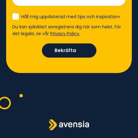
Håll mig uppdaterad med tips och inspiration
*
Du kan självklart avregistrera dig när som helst. För
det legala, se vår
Privacy Policy.