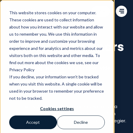
Change language
This website stores cookies on your computer.
These cookies are used to collect information
about how you interact with our website and allow
us to remember you. We use this information in
order to improve and customize your browsing
E-handel webinars
experience and for analytics and metrics about our
visitors both on this website and other media. To
find out more about the cookies we use, see our
Alla
Blog
Webinar
White Paper
Video
Privacy Policy
If you decline, your information won’t be tracked
Commerce Talk
when you visit this website. A single cookie will be
used in your browser to remember your preference
not to be tracked.
Ta del av Avensias expertis och kunskap i våra
Cookies settings
webinars om e-handel. Här täcker vi allt från
utmaningar och möjligheter till trender och strategier.
Accept
Decline