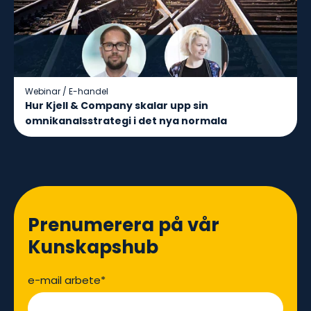
Webinar
/
E-handel
Hur Kjell & Company skalar upp sin
omnikanalsstrategi i det nya normala
Prenumerera på vår
Kunskapshub
e-mail arbete
*