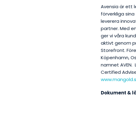
Avensia är ett 
förverkliga sina
leverera innova
partner. Med en
ger vi våra kun
aktivt genom p
Storefront. För
Köpenhamn, Osl
namnet AVEN. 
Certified Advis
www.mangold.
Dokument & l