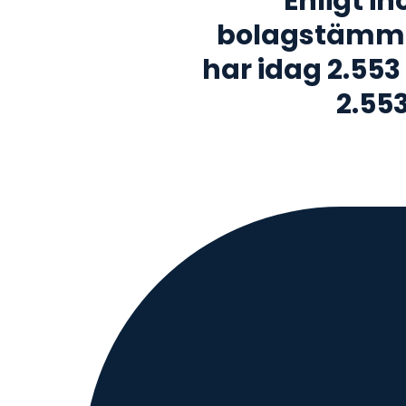
Enligt i
bolagstämma 2
har idag 2.553
2.553