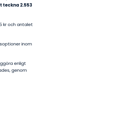
tt teckna 2.553
5 kr och antalet
gsoptioner inom
iggöra enligt
nades, genom