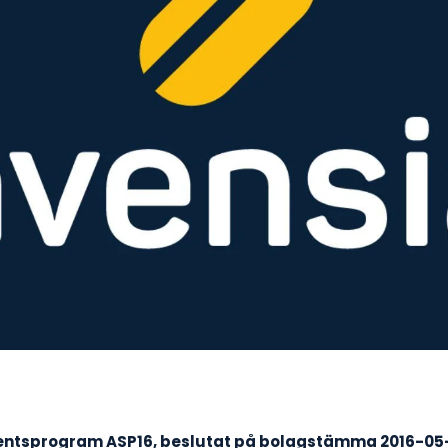
entsprogram ASP16, beslutat på bolagstämma 2016-05-19,