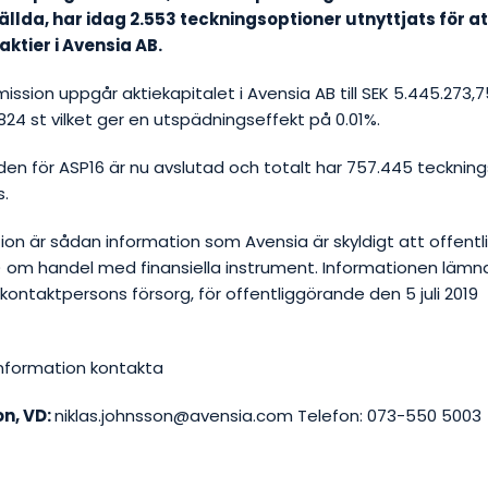
llda, har idag 2.553 teckningsoptioner utnyttjats för a
ktier i Avensia AB.
ission uppgår aktiekapitalet i Avensia AB till SEK 5.445.273,7
01.824 st vilket ger en utspädningseffekt på 0.01%.
en för ASP16 är nu avslutad och totalt har 757.445 tecknin
s.
on är sådan information som Avensia är skyldigt att offentl
0) om handel med finansiella instrument. Informationen läm
ntaktpersons försorg, för offentliggörande den 5 juli 2019
 information kontakta
on, VD:
niklas.johnsson@avensia.com Telefon: 073-550 5003