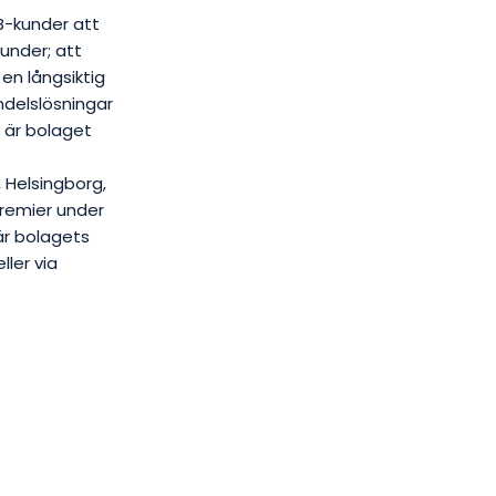
B-kunder att
kunder; att
en långsiktig
ndelslösningar
n är bolaget
, Helsingborg,
Premier under
r bolagets
ller via