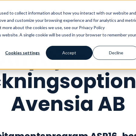
Vårt erbjudande
Kunskapshubben
Ku
sed to collect information about how you interact with our website an
rove and customize your browsing experience and for analytics and metri
ut more about the cookies we use, see our Privacy Policy
is website. A single cookie will be used in your browser to remember you
Utnyttjande a
Cookies settings
Accept
Decline
ckningsoptione
Avensia AB