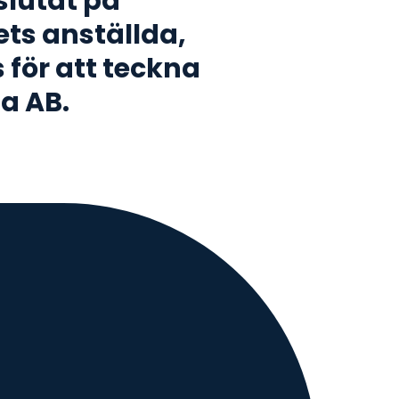
slutat på
ets anställda,
 för att teckna
ia AB.