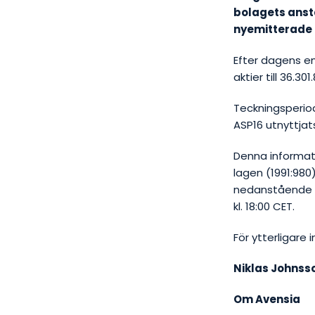
bolagets anstä
nyemitterade a
Efter dagens em
aktier till 36.3
Teckningsperiod
ASP16 utnyttjat
Denna informati
lagen (1991:98
nedanstående ko
kl. 18:00 CET.
För ytterligare
Niklas Johnss
Om Avensia