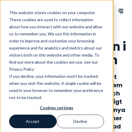
Change language
This website stores cookies on your computer.
These cookies are used to collect information
about how you interact with our website and allow
us to remember you. We use this information in
order to improve and customize your browsing
Största satsningen i
experience and for analytics and metrics about our
Mashie någonsin
visitors both on this website and other media. To
find out more about the cookies we use, see our
Privacy Policy
Mashie-systemet, som är ett helt
If you decline, your information won’t be tracked
when you visit this website. A single cookie will be
Internetbaserat verksamhetssystem
used in your browser to remember your preference
för professionella inom storkök och
not to be tracked.
restaurang, har sedan 2003 ständigt
Cookies settings
vidareutvecklats för att tillgodose nya
krav och önskemål som uppkommer
Accept
Decline
från användare, partners, marknad