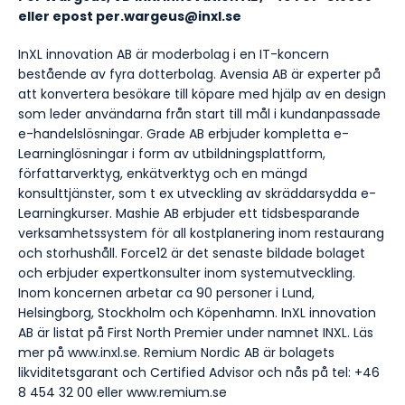
eller epost per.wargeus@inxl.se
InXL innovation AB är moderbolag i en IT-koncern
bestående av fyra dotterbolag. Avensia AB är experter på
att konvertera besökare till köpare med hjälp av en design
som leder användarna från start till mål i kundanpassade
e-handelslösningar. Grade AB erbjuder kompletta e-
Learninglösningar i form av utbildningsplattform,
författarverktyg, enkätverktyg och en mängd
konsulttjänster, som t ex utveckling av skräddarsydda e-
Learningkurser. Mashie AB erbjuder ett tidsbesparande
verksamhetssystem för all kostplanering inom restaurang
och storhushåll. Force12 är det senaste bildade bolaget
och erbjuder expertkonsulter inom systemutveckling.
Inom koncernen arbetar ca 90 personer i Lund,
Helsingborg, Stockholm och Köpenhamn. InXL innovation
AB är listat på First North Premier under namnet INXL. Läs
mer på www.inxl.se. Remium Nordic AB är bolagets
likviditetsgarant och Certified Advisor och nås på tel: +46
8 454 32 00 eller www.remium.se