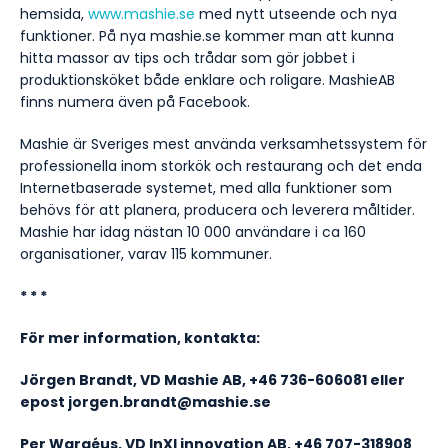
hemsida,
www.mashie.se
med nytt utseende och nya
funktioner. På nya mashie.se kommer man att kunna
hitta massor av tips och trådar som gör jobbet i
produktionsköket både enklare och roligare. MashieAB
finns numera även på Facebook.
Mashie är Sveriges mest använda verksamhetssystem för
professionella inom storkök och restaurang och det enda
Internetbaserade systemet, med alla funktioner som
behövs för att planera, producera och leverera måltider.
Mashie har idag nästan 10 000 användare i ca 160
organisationer, varav 115 kommuner.
* * *
För mer information, kontakta:
Jörgen Brandt, VD Mashie AB, +46 736-606081 eller
epost jorgen.brandt@mashie.se
Per Wargéus, VD InXl innovation AB, +46 707-318908