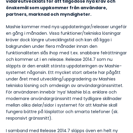
vidareutvecklats för att tillgodose nya krav och
önskemål som uppkommer från användare,
partners, marknad och myndigheter.
Mashie kommer med nya uppdateringar/releaser ungefär
en gång i månaden. Vissa funktioner/tekniska lösningar
kräver dock längre utvecklingstid och kan då ligga i
bakgrunden under flera månader innan den
funktionaliteten slås ihop med t.ex. snabbare felrättningar
och kommer ut i en release. Release 2014.7 som nu
släppts är den enskilt största uppdateringen av Mashie-
systemet någonsin. Ett mycket stort arbete har pågått
under året med utveckling/uppgradering av Mashies
tekniska lösning och omdesign av användargränssnittet.
För användaren innebär ’nya’ Mashie bl.a. enklare och
modernare användargränssnitt med tydligare skillnader
mellan olika delar/sidor i systemet för att Mashie skall
fungera bättre på läsplattor och smarta telefoner (sk.
responsivt gränssnitt).
I samband med Release 2014.7 släpps även en helt ny