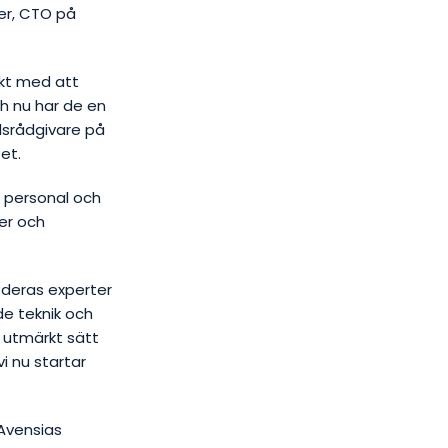
ner, CTO på
akt med att
ch nu har de en
lsrådgivare på
et.
s personal och
er och
 deras experter
de teknik och
 utmärkt sätt
i nu startar
Avensias