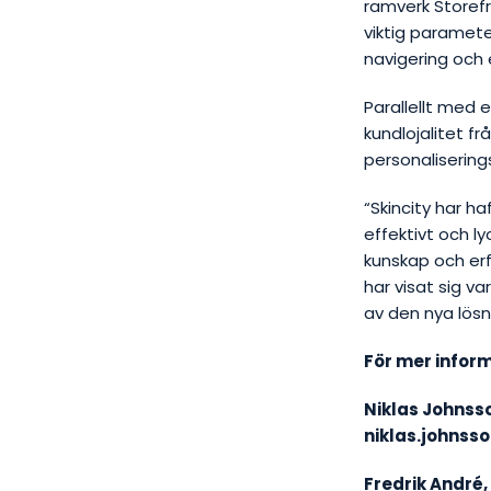
ramverk Storefr
viktig paramete
navigering och 
Parallellt med 
kundlojalitet 
personaliserin
“Skincity har ha
effektivt och l
kunskap och er
har visat sig 
av den nya lösn
För mer inform
Niklas Johnss
niklas.johns
Fredrik André