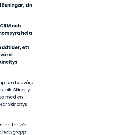
ösningar, sin
 CRM och
enomsyra hela
ddtider, ett
dvård.
kincitys
skap om hudvård
inik. Skincity
tta med en
ar Skincitys
stad för vår
helhetsgrepp