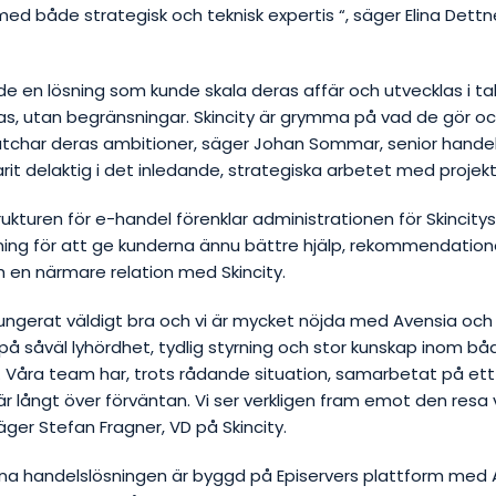
 med både strategisk och teknisk expertis “,
säger Elina Dett
de en lösning som kunde skala deras affär och utvecklas i t
las, utan begränsningar. Skincity är grymma på vad de gör o
tchar deras ambitioner
, säger Johan Sommar, senior hande
rit delaktig i det inledande, strategiska arbetet med projekt
rukturen för e-handel förenklar administrationen för Skincity
ning för att ge kunderna ännu bättre hjälp, rekommendation
h en närmare relation med Skincity.
fungerat väldigt bra och v
i är mycket nöjda med Avensia och
på såväl lyhördhet, tydlig styrning och stor kunskap inom bå
.
Våra team har, trots rådande situation, samarbetat på ett
är långt över förväntan. Vi ser verkligen fram emot den resa v
säger Stefan Fragner, VD på Skincity.
a handelslösningen är byggd på Episervers plattform med 