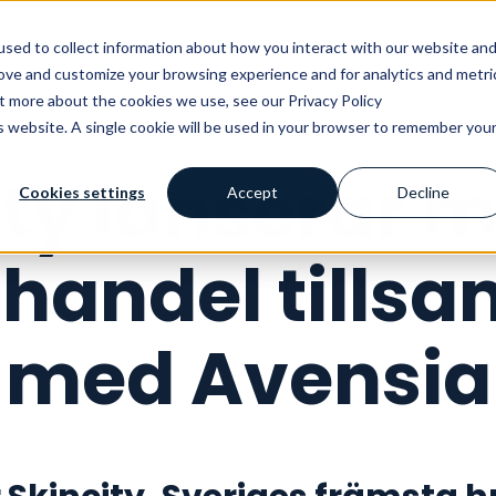
Vårt erbjudande
Kunskapshubben
Ku
sed to collect information about how you interact with our website an
rove and customize your browsing experience and for analytics and metri
ut more about the cookies we use, see our Privacy Policy
is website. A single cookie will be used in your browser to remember you
ity lanserar 
Cookies settings
Accept
Decline
l handel till
med Avensia