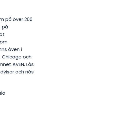
am på över 200
e på
ot
nom
nns även i
, Chicago och
mnet AVEN. Läs
dvisor och nås
sia