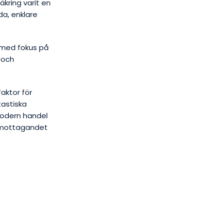
kring varit en
da, enklare
 med fokus på
 och
faktor för
tastiska
odern handel
t mottagandet