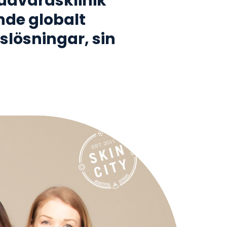
hudvårdsklinik
nde globalt
lösningar, sin