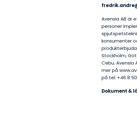
fredrik.andr
Avensia AB är 
personer implem
spjutspetstekni
konsumenter oc
produkterbjudan
Stockholm, Göt
Cebu. Avensia 
mer på www.ave
på tel: +46 8 5
Dokument & l