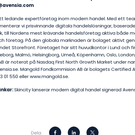
e@avensia.com
ett ledande expertföretag inom modern handel. Med ett te
enterar vi prisvinnande digitala handelslösningar, baserad
k, till Nordens mest krävande handelsföretag aktiva både m
h företag. På den globala marknaden är bolaget aktivt ge
det Storefront. Företaget har sitt huvudkontor i Lund och fi
eborg, Malmö, Helsingborg, Umeå, Köpenhamn, Oslo, London
AB är noterat på Nasdaq First North Growth Market under na
nsia.se. Mangold Fondkommision AB är bolagets Certified A
03 01 550 eller www.mangold.se.
änkar:
Skincity lanserar modern digital handel signerad Aven
Dela: