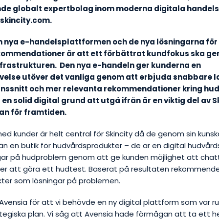
nde globalt expertbolag inom moderna digitala handelsl
skincity.com.
 nya e-handelsplattformen och de nya lösningarna för
kommendationer är att ett förbättrat kundfokus ska g
infrastrukturen. Den nya e-handeln ger kunderna en
else utöver det vanliga genom att erbjuda snabbare la
änssnitt och mer relevanta rekommendationer kring hu
n solid digital grund att utgå ifrån är en viktig del av S
an för framtiden.
ed kunder är helt central för Skincity då de genom sin kun
n en butik för hudvårdsprodukter – de är en digital hudvårdskl
ngar på hudproblem genom att ge kunden möjlighet att cha
er att göra ett hudtest. Baserat på resultaten rekommender
kter som lösningar på problemen.
Avensia för att vi behövde en ny digital plattform som var ru
ategiska plan. Vi såg att Avensia hade förmågan att ta ett 