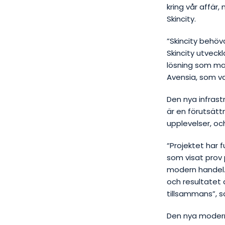
kring vår affär,
Skincity.
”Skincity behöv
Skincity utveck
lösning som ma
Avensia, som va
Den nya infrast
är en förutsätt
upplevelser, oc
“Projektet har 
som visat prov 
modern handel
och resultatet 
tillsammans
”, 
Den nya modern