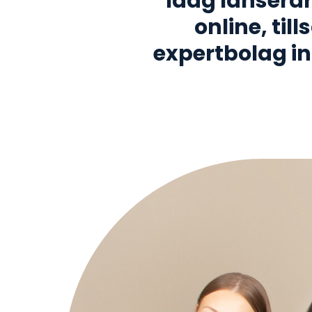
Idag lanserar
online, ti
expertbolag i