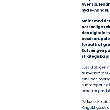
Avensia, leda
nya e-handel, 
Målet med den
personliga re
den digitala 
besökarupplev
förbättrat gr
Satsningen på e
strategiska pl
Just dialogen m
är mycket mer ä
erbjuder lösni
hudterapeut ell
experter produ
“Vi kontaktade 
långsiktiga str