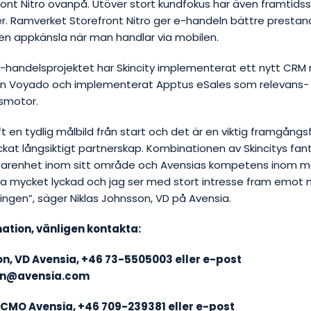
ont Nitro ovanpå. Utöver stort kundfokus har även framtidssä
r. Ramverket Storefront Nitro ger e-handeln bättre prestan
en appkänsla när man handlar via mobilen.
e-handelsprojektet har Skincity implementerat ett nytt CRM
från Voyado och implementerat Apptus eSales som relevans-
gsmotor.
ft en tydlig målbild från start och det är en viktig framgångs
yckat långsiktigt partnerskap. Kombinationen av Skincitys fan
farenhet inom sitt område och Avensias kompetens inom m
vara mycket lyckad och jag ser med stort intresse fram emo
ingen”,
säger Niklas Johnsson, VD på Avensia.
ation, vänligen kontakta:
on,
VD Avensia, +46 73-5505003 eller e-post
son@avensia.com
, CMO Avensia, +46 709-239381 eller e-post