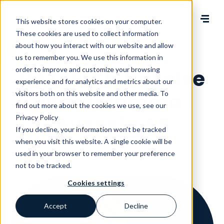
Change language
This website stores cookies on your computer.
These cookies are used to collect information
about how you interact with our website and allow
us to remember you. We use this information in
order to improve and customize your browsing
RÄTTELSE: Kallelse
experience and for analytics and metrics about our
till årsstämma i
visitors both on this website and other media. To
find out more about the cookies we use, see our
Avensia AB
Privacy Policy
If you decline, your information won’t be tracked
when you visit this website. A single cookie will be
28 april, 2017, 7:45 CEST
used in your browser to remember your preference
not to be tracked.
Cookies settings
Accept
Decline