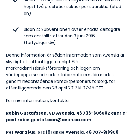
Sidan 3: Övriga befattningshavare kan tilldelas
högst två prestationsaktier per sparaktie (stod
en)
Sidan 4: Subventionen avser endast deltagare
som anställts efter den 3 juni 2016
(förtydligande)
Denna information är sådan information som Avensia är
skyldigt att offentliggöra enligt EU:s
marknadsmissbruksförordning och lagen om
värdepappersmarknaden. Informationen lämnades,
genom nedanstående kontaktpersoners försorg, för
offentliggörande den 28 april 2017 kl 07:45 CET.
För mer information, kontakta:
Robin Gustafsson, VD Avensia, 46 736-606082 eller e-
post robin.gustafsson@avensia.com
Per Wargéus, ordförande Avensia, 46 707-318908