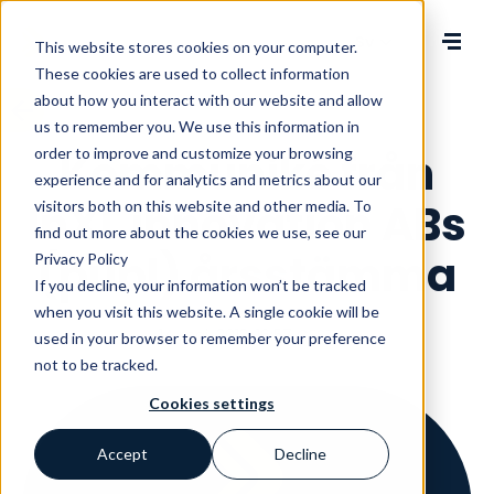
Change language
This website stores cookies on your computer.
These cookies are used to collect information
about how you interact with our website and allow
us to remember you. We use this information in
order to improve and customize your browsing
Kommuniké från
experience and for analytics and metrics about our
InXL innovation ABs
visitors both on this website and other media. To
find out more about the cookies we use, see our
(publ) årsstämma
Privacy Policy
If you decline, your information won’t be tracked
when you visit this website. A single cookie will be
14 maj, 2013, 16:57 CEST
used in your browser to remember your preference
not to be tracked.
Cookies settings
Accept
Decline