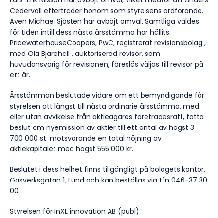
Lars-Erik Nilsson har avböjt omval, vilket medför att Anders
Cedervall efterträder honom som styrelsens ordförande.
Även Michael Sjösten har avböjt omval. Samtliga valdes
för tiden intill dess nästa årsstämma har hållits.
PricewaterhouseCoopers, PwC, registrerat revisionsbolag ,
med Ola Bjärehäll , auktoriserad revisor, som
huvudansvarig för revisionen, föreslås väljas till revisor på
ett år.
Årsstämman beslutade vidare om ett bemyndigande för
styrelsen att längst till nästa
ordinarie årsstämma, med
eller utan avvikelse från aktieägares företrädesrätt, fatta
beslut om nyemission av aktier till ett antal av högst 3
700 000 st. motsvarande en total höjning av
aktiekapitalet med högst 555 000 kr.
Beslutet i dess helhet finns tillgängligt på bolagets kontor,
Gasverksgatan 1, Lund och kan beställas via tfn 046-37 30
00.
Styrelsen för InXL innovation AB (publ)