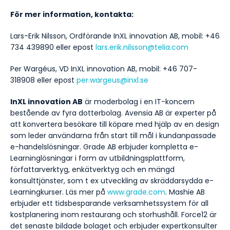
För mer information, kontakta:
Lars-Erik Nilsson, Ordförande InXL innovation AB, mobil: +46
734 439890 eller epost
lars.erik.nilsson@telia.com
Per Wargéus, VD InXL innovation AB, mobil: +46 707-
318908 eller epost
per.wargeus@inxl.se
InXL innovation AB
är moderbolag i en IT-koncern
bestående av fyra dotterbolag. Avensia AB är experter på
att konvertera besökare till köpare med hjälp av en design
som leder användarna från start till mål i kundanpassade
e-handelslösningar. Grade AB erbjuder kompletta e-
Learninglösningar i form av utbildningsplattform,
författarverktyg, enkätverktyg och en mängd
konsulttjänster, som t ex utveckling av skräddarsydda e-
Learningkurser. Läs mer på
www.grade.com
. Mashie AB
erbjuder ett tidsbesparande verksamhetssystem för all
kostplanering inom restaurang och storhushåll. Force12 är
det senaste bildade bolaget och erbjuder expertkonsulter