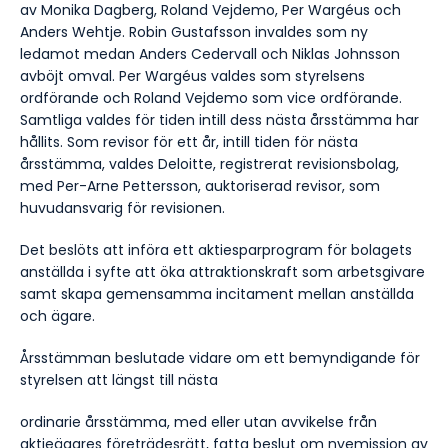
av Monika Dagberg,
Roland Vejdemo,
Per Wargéus och
Anders Wehtje. Robin Gustafsson invaldes som ny
ledamot medan Anders Cedervall och Niklas Johnsson
avböjt omval.
Per Wargéus valdes som styrelsens
ordförande och Roland Vejdemo som vice ordförande.
Samtliga valdes för tiden intill dess nästa årsstämma har
hållits.
Som revisor för ett år, intill tiden för nästa
årsstämma, valdes Deloitte, registrerat revisionsbolag,
med Per-Arne Pettersson, auktoriserad revisor, som
huvudansvarig för revisionen.
Det beslöts att införa ett aktiesparprogram för bolagets
anställda i syfte att öka attraktionskraft som arbetsgivare
samt skapa gemensamma incitament mellan anställda
och ägare.
Årsstämman beslutade vidare om ett bemyndigande för
styrelsen att längst till nästa
ordinarie årsstämma, med eller utan avvikelse från
aktieägares företrädesrätt, fatta beslut om nyemission av