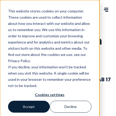
Change language
This website stores cookies on your computer.
These cookies are used to collect information
about how you interact with our website and allow
us to remember you. We use this information in
order to improve and customize your browsing
Kommuniké från
experience and for analytics and metrics about our
Avensia ABs
visitors both on this website and other media. To
find out more about the cookies we use, see our
årsstämma
Privacy Policy
If you decline, your information won’t be tracked
when you visit this website. A single cookie will be
Beslut från årsstämman i Avensia AB 17
used in your browser to remember your preference
maj 2018
not to be tracked.
Cookies settings
17 maj, 2018, 22:00 CEST
Accept
Decline