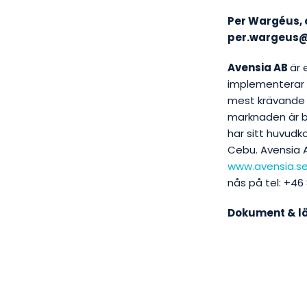
Per Wargéus, 
per.wargeus
Avensia AB
är 
implementerar v
mest krävande 
marknaden är 
har sitt huvudk
Cebu. Avensia A
www.avensia.s
nås på tel: +46
Dokument & l