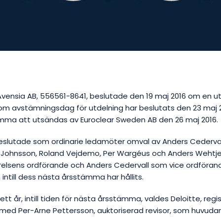
vensia AB, 556561-8641, beslutade den 19 maj 2016 om en ut
m avstämningsdag för utdelning har beslutats den 23 maj 
mma att utsändas av Euroclear Sweden AB den 26 maj 2016.
lutade som ordinarie ledamöter omval av Anders Cederval
s Johnsson,
Roland Vejdemo,
Per Wargéus och Anders Wehtj
relsens ordförande och Anders Cedervall som vice ordföran
 intill dess nästa årsstämma har hållits.
ett år, intill tiden för nästa årsstämma, valdes Deloitte, regi
 med Per-Arne Pettersson, auktoriserad revisor, som huvudan