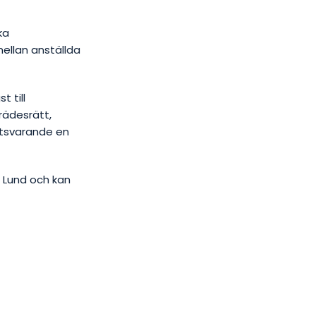
ka
llan anställda
 till
rädesrätt,
motsvarande en
, Lund och kan