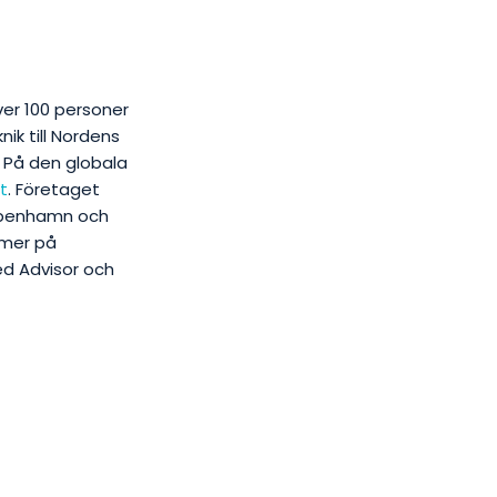
er 100 personer
ik till Nordens
 På den globala
t
. Företaget
 Köpenhamn och
 mer på
ed Advisor och