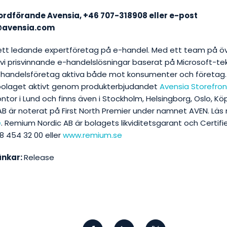
ordförande Avensia, +46 707-318908 eller e-post
@avensia.com
ett ledande expertföretag på e-handel. Med ett team på öv
i prisvinnande e-handelslösningar baserat på Microsoft-tekn
handelsföretag aktiva både mot konsumenter och företag.
bolaget aktivt genom produkterbjudandet
Avensia Storefron
ontor i Lund och finns även i Stockholm, Helsingborg, Oslo,
B är noterat på First North Premier under namnet AVEN. Läs
e
. Remium Nordic AB är bolagets likviditetsgarant och Certifi
 8 454 32 00 eller
www.remium.se
änkar:
Release