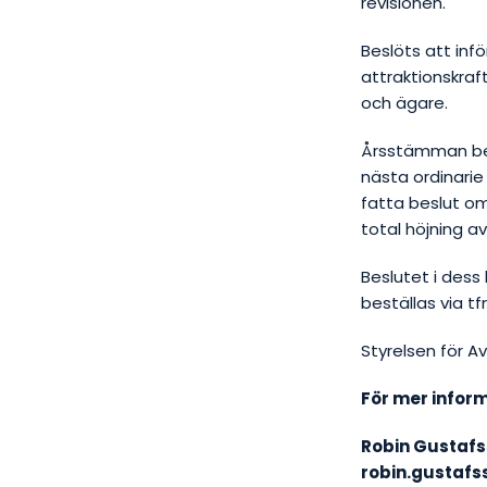
revisionen.
Beslöts att inf
attraktionskra
och ägare.
Årsstämman bes
nästa
ordinarie
fatta beslut om
total höjning a
Beslutet i dess
beställas via t
Styrelsen för A
För mer inform
Robin Gustafs
robin.gustaf