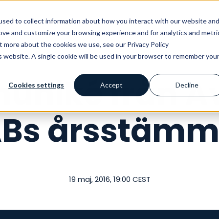
Vårt erbjudande
Kunskapshubben
Ku
sed to collect information about how you interact with our website an
rove and customize your browsing experience and for analytics and metri
ut more about the cookies we use, see our Privacy Policy
is website. A single cookie will be used in your browser to remember you
niké från A
Cookies settings
Accept
Decline
Bs årsstäm
19 maj, 2016, 19:00 CEST