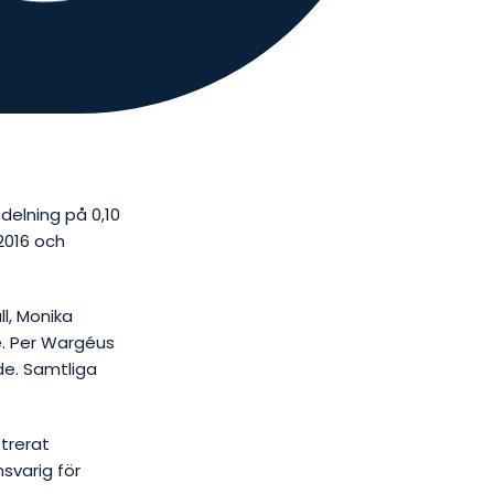
delning på 0,10
2016 och
l, Monika
e.
Per Wargéus
de.
Samtliga
strerat
svarig för