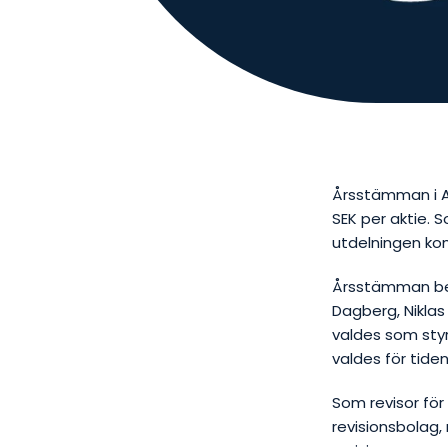
Årsstämman i A
SEK per aktie
.
So
utdelningen ko
Årsstämman bes
Dagberg, Nikla
valdes som sty
valdes för tiden
Som revisor för 
revisionsbolag,