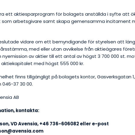
öra ett aktiesparprogram för bolagets anställda i syfte att ö
ft som arbetsgivare samt skapa gemensamma incitament me
lutade vidare om ett bemyndigande för styrelsen att längst
 årsstämma, med eller utan avvikelse från aktieägares föret
 nyemission av aktier till ett antal av högst 3 700 000 st. 
v aktiekapitalet med högst 555 000 kr.
 helhet finns tillgängligt på bolagets kontor, Gasverksgatan 1
fn 046-37 30 00.
vensia AB
ation, kontakta:
son, VD Avensia, +46 736-606082 eller e-post
sson@avensia.com