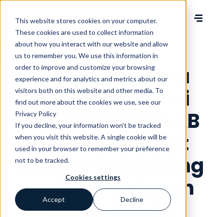
Change language
This website stores cookies on your computer.
These cookies are used to collect information
about how you interact with our website and allow
us to remember you. We use this information in
order to improve and customize your browsing
Kallelse till extra
experience and for analytics and metrics about our
bolagsstämma i
visitors both on this website and other media. To
find out more about the cookies we use, see our
InXL innovation AB
Privacy Policy
If you decline, your information won’t be tracked
(publ) för beslut
when you visit this website. A single cookie will be
used in your browser to remember your preference
rörande försäljning
not to be tracked.
Cookies settings
av dotterbolagen
Accept
Decline
Grade AB och