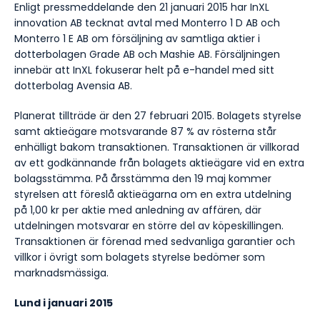
Enligt pressmeddelande den 21 januari 2015 har InXL
innovation AB tecknat avtal med Monterro 1 D AB och
Monterro 1 E AB om försäljning av samtliga aktier i
dotterbolagen Grade AB och Mashie AB. Försäljningen
innebär att InXL fokuserar helt på e-handel med sitt
dotterbolag Avensia AB.
Planerat tillträde är den 27 februari 2015. Bolagets styrelse
samt aktieägare motsvarande 87 % av rösterna står
enhälligt bakom transaktionen. Transaktionen är villkorad
av ett godkännande från bolagets aktieägare vid en extra
bolagsstämma. På årsstämma den 19 maj kommer
styrelsen att föreslå aktieägarna om en extra utdelning
på 1,00 kr per aktie med anledning av affären, där
utdelningen motsvarar en större del av köpeskillingen.
Transaktionen är förenad med sedvanliga garantier och
villkor i övrigt som bolagets styrelse bedömer som
marknadsmässiga.
Lund i januari 2015