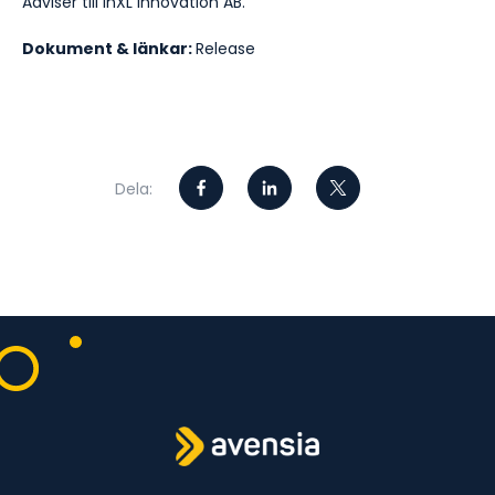
Adviser till InXL innovation AB.
Dokument & länkar:
Release
Dela: