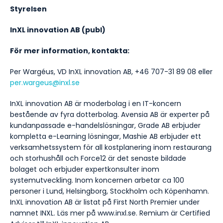
Styrelsen
InXL innovation AB (publ)
För mer information, kontakta:
Per Wargéus, VD InXL innovation AB, +46 707-31 89 08 eller
per.wargeus@inxl.se
InXL innovation AB är moderbolag i en IT-koncern
bestående av fyra dotterbolag. Avensia AB är experter på
kundanpassade e-handelslösningar, Grade AB erbjuder
kompletta e-Learning lösningar, Mashie AB erbjuder ett
verksamhetssystem för all kostplanering inom restaurang
och storhushåll och Force12 är det senaste bildade
bolaget och erbjuder expertkonsulter inom
systemutveckling. Inom koncernen arbetar ca 100
personer i Lund, Helsingborg, Stockholm och Köpenhamn.
InXL innovation AB är listat på First North Premier under
namnet INXL. Läs mer på www.inxl.se. Remium är Certified