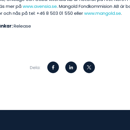
Läs mer på
www.avensia.se
. Mangold Fondkommision AB är b
r och nås på tel: +46 8 503 01 550 eller
www.mangold.se
.
änkar:
Release
Dela: