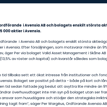
rdförande i Avensia AB och bolagets enskilt största ak
5 000 aktier i Avensia.
dförande i Avensia AB och bolagets enskilt största aktieäga
er i Avensia. Efter försäljningen, som motsvarar mindre än 9
v, äger Per via bolaget Valid Asset Management i Skåne AB
a (13,5% av röster och kapital) och kvarstår således som bolag
n tid tillbaka sett ett ökat intresse från institutioner och f
Avensia. Bolaget ser positivt på detta - både på kort och lån
en tid sedan fattade jag beslut att avyttra lite mindre än 9
 ändrar överhuvudtaget inte min syn på bolaget utan ser fr
a ansvar som huvudägare och stödjer den strategiska inrikt
dning tagit fram”
, säger Per Wargéus, Ordförande Avensia AB