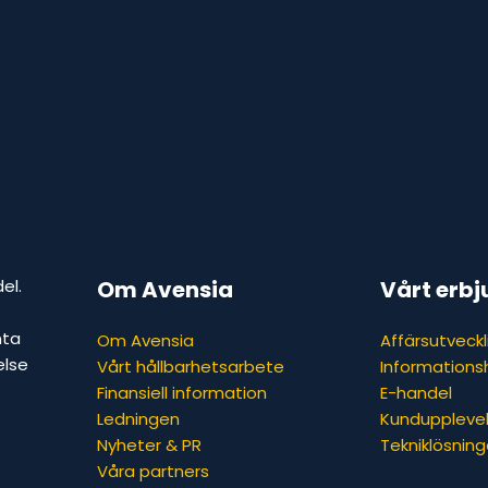
el.
Om Avensia
Vårt erb
nta
Om Avensia
Affärsutveckl
else
Vårt hållbarhetsarbete
Informations
Finansiell information
E-handel
Ledningen
Kunduppleve
Nyheter & PR
Tekniklösning
Våra partners