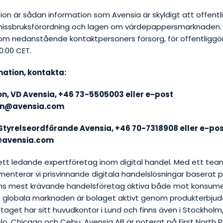
on är sådan information som Avensia är skyldigt att offentl
issbruksförordning och lagen om värdepappersmarknaden.
m nedanstående kontaktpersoners försorg, för offentliggö
10:00 CET.
mation, kontakta:
on,
VD Avensia, +46 73-5505003 eller e-post
son@avensia.com
Styrelseordförande Avensia, +46 70-7318908 eller e-po
@avensia.com
ett ledande expertföretag inom digital handel. Med ett tea
enterar vi prisvinnande digitala handelslösningar baserat 
rdens mest krävande handelsföretag aktiva både mot konsum
n globala marknaden är bolaget aktivt genom produkterbju
etaget har sitt huvudkontor i Lund och finns även i Stockholm
o, Chicago och Cebu. Avensia AB är noterat på First North 