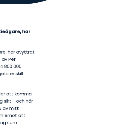
tieägare, har
re, har avyttrat
% av Per
 4 800 000
ets enskilt
onder att komma
g sikt - och när
% av mitt
am emot att
ning som
.