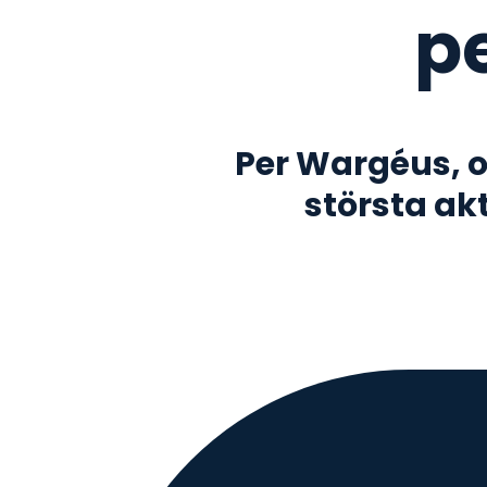
p
Per Wargéus, o
största akt