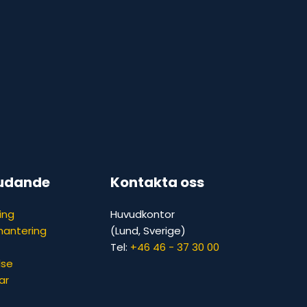
judande
Kontakta oss
ing
Huvudkontor
hantering
(Lund, Sverige)
Tel:
+46 46 - 37 30 00
lse
ar