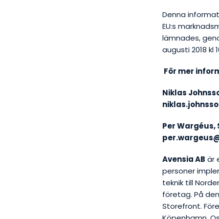
Denna informati
EU:s marknadsm
lämnades, geno
augusti 2018 kl 
För mer infor
Niklas Johnss
niklas.johns
Per Wargéus, 
per.wargeus
Avensia AB
är 
personer implem
teknik till No
företag. På de
Storefront. För
Köpenhamn, Osl