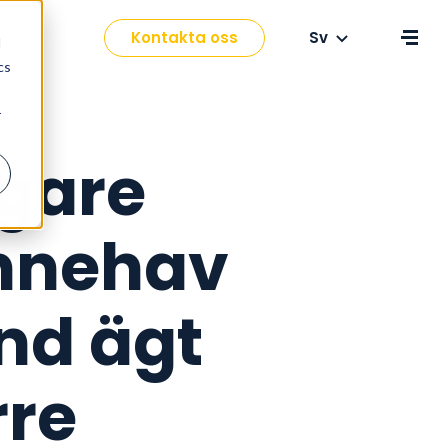
Change language
ndcase
Kontakta oss
d
cs
r
gare
 innehav
nd ägt
rre