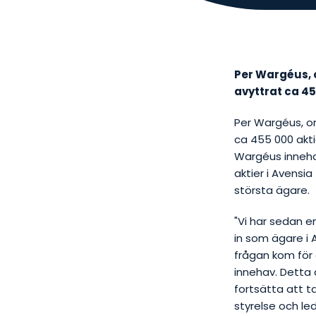
Per Wargéus, o
avyttrat ca 45
Per Wargéus, or
ca 455 000 akti
Wargéus inneha
aktier i Avensi
största ägare.
"Vi har sedan e
in som ägare i 
frågan kom för 
innehav. Detta
fortsätta att t
styrelse och le