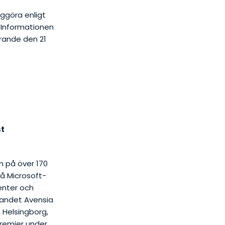
iggöra enligt
 Informationen
rande den 21
st
m på över 170
på Microsoft-
enter och
dandet Avensia
, Helsingborg,
Premier under