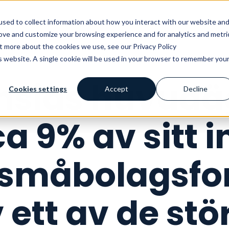
Vårt erbjudande
Kunskapshubben
Ku
sed to collect information about how you interact with our website an
rove and customize your browsing experience and for analytics and metri
ut more about the cookies we use, see our Privacy Policy
is website. A single cookie will be used in your browser to remember you
nsias huvudä
Cookies settings
Accept
Decline
ca 9% av sitt
en småbolagsfo
 ett av de stö