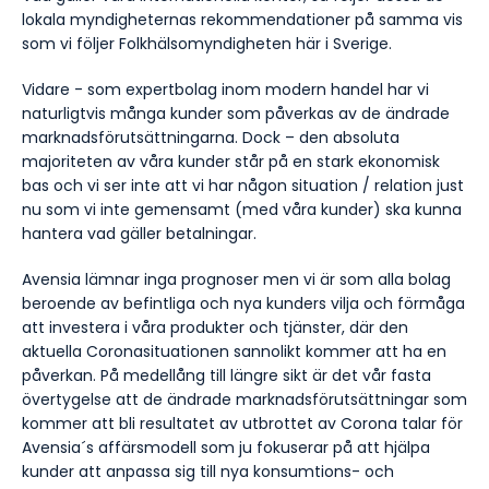
lokala myndigheternas rekommendationer på samma vis
som vi följer Folkhälsomyndigheten här i Sverige.
Vidare - som expertbolag inom modern handel har vi
naturligtvis många kunder som påverkas av de ändrade
marknadsförutsättningarna. Dock – den absoluta
majoriteten av våra kunder står på en stark ekonomisk
bas och vi ser inte att vi har någon situation / relation just
nu som vi inte gemensamt (med våra kunder) ska kunna
hantera vad gäller betalningar.
Avensia lämnar inga prognoser men vi är som alla bolag
beroende av befintliga och nya kunders vilja och förmåga
att investera i våra produkter och tjänster, där den
aktuella Coronasituationen sannolikt kommer att ha en
påverkan. På medellång till längre sikt är det vår fasta
övertygelse att de ändrade marknadsförutsättningar som
kommer att bli resultatet av utbrottet av Corona talar för
Avensia´s affärsmodell som ju fokuserar på att hjälpa
kunder att anpassa sig till nya konsumtions- och