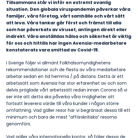
Tillsammans står vi inför en extremt ovanlig
situation. Den globala viruspandemin påverkar våra
familjer, våra företag, vårt samhälle och vårt sätt
att leva. Våra tankar går först och främst till alla
som har påverkats av viruset, antingen direkt eller
indirekt. Våra anställdas hälsa och säkerhet är viktig
för oss och hittills har ingen Avensia-medarbetare
konstaterats vara smittad av Covid-19.
I Sverige följer vi allmänt Folkhälsomyndighetens
rekommendationer och de flesta av våra medarbetare
arbetar sedan en tid hemma / på distans. Detta är ett
arbetssätt som Avensia har stor erfarenhet av och som
delvis präglade vårt arbetssätt redan innan Corona så vi
ser inte att detta ska påverka våra möjligheter att
fortsatt leverera värde till våra kunder i någon större
omfattning. Vad gäller resor har vi begränsat dessa till ett
minimum och bara de mest ”affärskritiska” resorna
genomförs.
Vad gäller våra internationella kontor, så följer dessa de