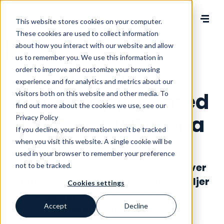
Change language
This website stores cookies on your computer.
These cookies are used to collect information
about how you interact with our website and allow
us to remember you. We use this information in
order to improve and customize your browsing
Avensia:
experience and for analytics and metrics about our
statusrapport med
visitors both on this website and other media. To
find out more about the cookies we use, see our
hänsyn till Corona
Privacy Policy
If you decline, your information won’t be tracked
when you visit this website. A single cookie will be
Mot bakgrund av de ändrade
used in your browser to remember your preference
förutsättningar som vi alla upplever
not to be tracked.
sedan ett antal veckor tillbaka, väljer
Cookies settings
Avensia att idag lämna denna
Accept
Decline
allmänna uppdatering.