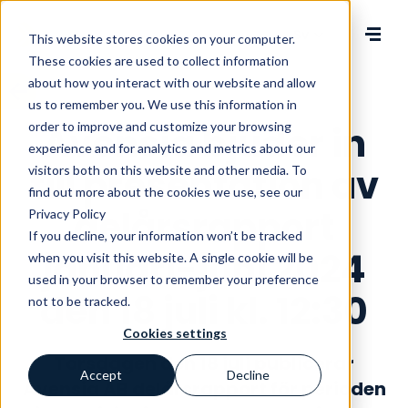
Change language
This website stores cookies on your computer.
These cookies are used to collect information
about how you interact with our website and allow
us to remember you. We use this information in
order to improve and customize your browsing
Avensia bjuder in
experience and for analytics and metrics about our
till presentation av
visitors both on this website and other media. To
find out more about the cookies we use, see our
delårsrapport
Privacy Policy
If you decline, your information won’t be tracked
januari-juni 2024
when you visit this website. A single cookie will be
used in your browser to remember your preference
den 18 juli kl. 12:30
not to be tracked.
Cookies settings
Torsdagen den 18 juli publicerar
Accept
Decline
Avensia AB delårsrapport för perioden