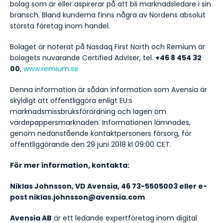
bolag som är eller aspirerar på att bli marknadsledare i sin
bransch. Bland kunderna finns några av Nordens absolut
största företag inom handel.
Bolaget är noterat på Nasdaq First North och Remium är
bolagets nuvarande Certified Adviser, tel.
+46 8 454 32
00
,
www.remium.se
Denna information är sådan information som Avensia är
skyldigt att offentliggöra enligt EU:s
marknadsmissbruksförordning och lagen om
värdepappersmarknaden. Informationen lämnades,
genom nedanstående kontaktpersoners försorg, för
offentliggörande den 29 juni 2018 kl 09:00 CET.
För mer information, kontakta:
Niklas Johnsson,
VD Avensia, 46 73-5505003 eller e-
post niklas.johnsson@avensia.com
Avensia AB
är ett ledande expertföretag inom digital