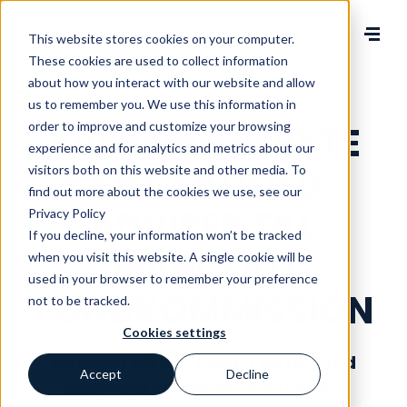
Change language
This website stores cookies on your computer.
These cookies are used to collect information
about how you interact with our website and allow
us to remember you. We use this information in
order to improve and customize your browsing
Avensia AB: BYTE
experience and for analytics and metrics about our
AV CERTIFIED
visitors both on this website and other media. To
find out more about the cookies we use, see our
ADVISER TILL
Privacy Policy
If you decline, your information won’t be tracked
MANGOLD
when you visit this website. A single cookie will be
used in your browser to remember your preference
FONDKOMMISSION
not to be tracked.
Cookies settings
Avensia AB har ingått avtal med
Accept
Decline
Mangold Fondkommission AB