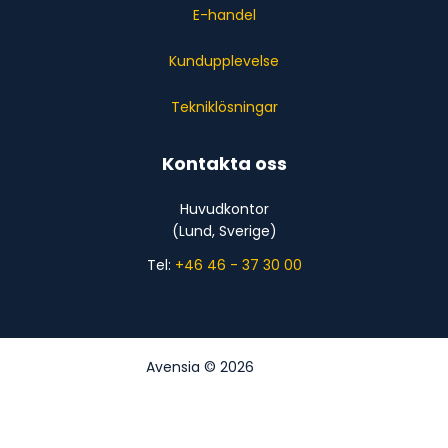
E-handel
Kundupplevelse
Tekniklösningar
Kontakta oss
Huvudkontor
(Lund, Sverige)
Tel:
+46 46 - 37 30 00
Avensia © 2026