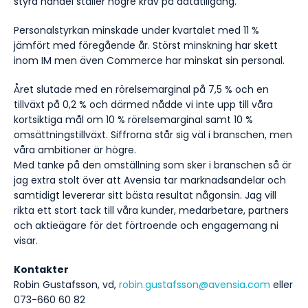
styrd handel ställer högre krav på datatillgång.
Personalstyrkan minskade under kvartalet med 11 %
jämfört med föregående år. Störst minskning har skett
inom IM men även Commerce har minskat sin personal.
Året slutade med en rörelsemarginal på 7,5 % och en
tillväxt på 0,2 % och därmed nådde vi inte upp till våra
kortsiktiga mål om 10 % rörelsemarginal samt 10 %
omsättningstillväxt. Siffrorna står sig väl i branschen, men
våra ambitioner är högre.
Med tanke på den omställning som sker i branschen så är
jag extra stolt över att Avensia tar marknadsandelar och
samtidigt levererar sitt bästa resultat någonsin. Jag vill
rikta ett stort tack till våra kunder, medarbetare, partners
och aktieägare för det förtroende och engagemang ni
visar.
Kontakter
Robin Gustafsson, vd,
robin.gustafsson@avensia.com
eller
073-660 60 82