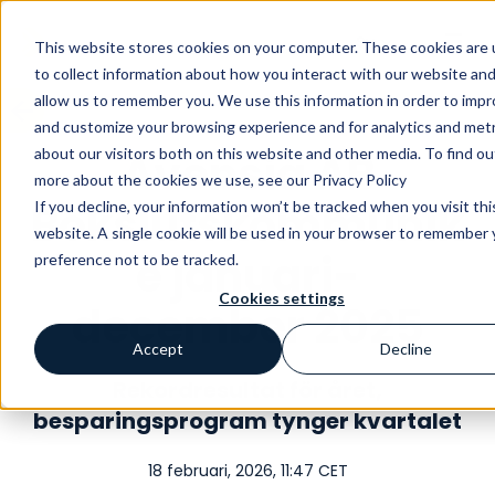
Change language
This website stores cookies on your computer. These cookies are
to collect information about how you interact with our website an
allow us to remember you. We use this information in order to imp
and customize your browsing experience and for analytics and metr
about our visitors both on this website and other media. To find ou
Avensia AB
more about the cookies we use, see our Privacy Policy
Bokslutskommunik
If you decline, your information won’t be tracked when you visit thi
website. A single cookie will be used in your browser to remember 
é januari-
preference not to be tracked.
Cookies settings
december 2025
Accept
Decline
Rekordresultat för året,
besparingsprogram tynger kvartalet
18 februari, 2026, 11:47 CET