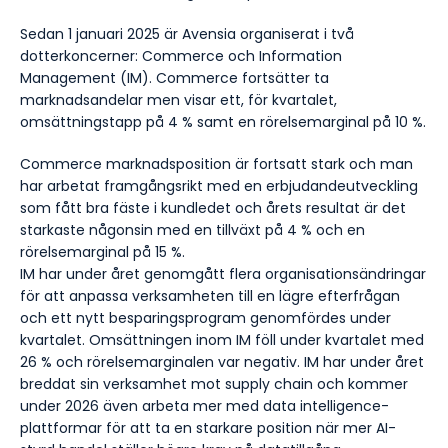
Sedan 1 januari 2025 är Avensia organiserat i två
dotterkoncerner: Commerce och Information
Management (IM). Commerce fortsätter ta
marknadsandelar men visar ett, för kvartalet,
omsättningstapp på 4 % samt en rörelsemarginal på 10 %.
Commerce marknadsposition är fortsatt stark och man
har arbetat framgångsrikt med en erbjudandeutveckling
som fått bra fäste i kundledet och årets resultat är det
starkaste någonsin med en tillväxt på 4 % och en
rörelsemarginal på 15 %.
IM har under året genomgått flera organisationsändringar
för att anpassa verksamheten till en lägre efterfrågan
och ett nytt besparingsprogram genomfördes under
kvartalet. Omsättningen inom IM föll under kvartalet med
26 % och rörelsemarginalen var negativ. IM har under året
breddat sin verksamhet mot supply chain och kommer
under 2026 även arbeta mer med data intelligence-
plattformar för att ta en starkare position när mer AI-