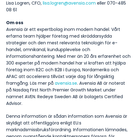
Lisa Logren, CFO,
lisa.logren@avensia.com
eller 070-485
08 61
Om oss
Avensia är ett expertbolag inom modern handel. Vårt
erfarna team hjälper företag med skräddarsydda
strategier och den mest relevanta teknologin för e-
handel, omnikanal, kundupplevelse och
informationshantering. Med mer än 20 års erfarenhet och
300 experter på modern handel har vi kraften att hjälpa
företag inom B2C och B2B i Europa, Nordamerika och
APAC att accelerera tillväxt varje dag för långsiktig
framgång. Läs mer på
avensia.se
. Avensia AB är noterat
på Nasdaq First North Premier Growth Market under
namnet AVEN. Redeye Sweden AB är bolagets Certified
Advisor.
Denna information är sådan information som Avensia är
skyldigt att offentliggöra enligt EU:s
marknadsmissbruksförordning. Informationen lämnades,
genom ovanstående kontaktpersoners försorg, för