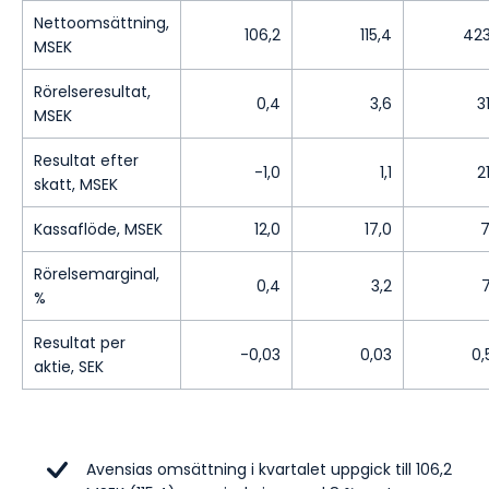
Nettoomsättning,
106,2
115,4
423
MSEK
Rörelseresultat,
0,4
3,6
3
MSEK
Resultat efter
-1,0
1,1
2
skatt, MSEK
Kassaflöde, MSEK
12,0
17,0
7
Rörelsemarginal,
0,4
3,2
%
Resultat per
-0,03
0,03
0,
aktie, SEK
Avensias omsättning i kvartalet uppgick till 106,2