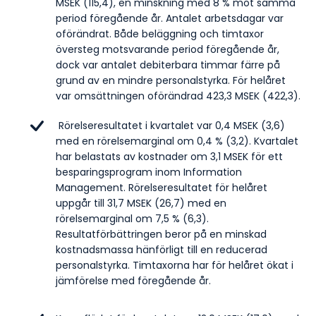
MSEK (115,4), en minskning med 8 % mot samma
period föregående år. Antalet arbetsdagar var
oförändrat. Både beläggning och timtaxor
översteg motsvarande period föregående år,
dock var antalet debiterbara timmar färre på
grund av en mindre personalstyrka. För helåret
var omsättningen oförändrad 423,3 MSEK (422,3).
Rörelseresultatet i kvartalet var 0,4 MSEK (3,6)
med en rörelsemarginal om 0,4 % (3,2). Kvartalet
har belastats av kostnader om 3,1 MSEK för ett
besparingsprogram inom Information
Management. Rörelseresultatet för helåret
uppgår till 31,7 MSEK (26,7) med en
rörelsemarginal om 7,5 % (6,3).
Resultatförbättringen beror på en minskad
kostnadsmassa hänförligt till en reducerad
personalstyrka. Timtaxorna har för helåret ökat i
jämförelse med föregående år.