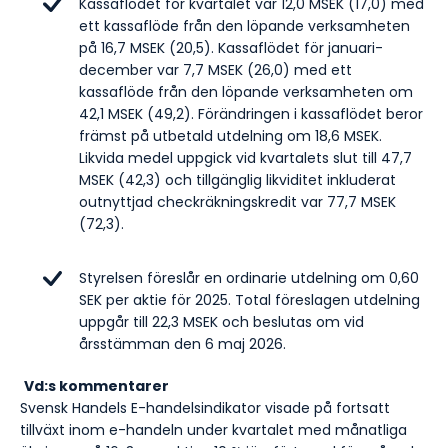
Kassaflödet för kvartalet var 12,0 MSEK (17,0) med
ett kassaflöde från den löpande verksamheten
på 16,7 MSEK (20,5). Kassaflödet för januari-
december var 7,7 MSEK (26,0) med ett
kassaflöde från den löpande verksamheten om
42,1 MSEK (49,2). Förändringen i kassaflödet beror
främst på utbetald utdelning om 18,6 MSEK.
Likvida medel uppgick vid kvartalets slut till 47,7
MSEK (42,3) och tillgänglig likviditet inkluderat
outnyttjad checkräkningskredit var 77,7 MSEK
(72,3).
Styrelsen föreslår en ordinarie utdelning om 0,60
SEK per aktie för 2025. Total föreslagen utdelning
uppgår till 22,3 MSEK och beslutas om vid
årsstämman den 6 maj 2026.
Vd:s kommentarer
Svensk Handels E-handelsindikator visade på fortsatt
tillväxt inom e-handeln under kvartalet med månatliga