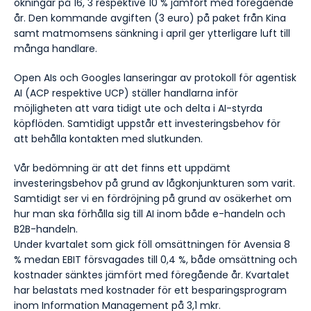
ökningar på 16, 3 respektive 10 % jämfört med föregående
år. Den kommande avgiften (3 euro) på paket från Kina
samt matmomsens sänkning i april ger ytterligare luft till
många handlare.
Open AIs och Googles lanseringar av protokoll för agentisk
AI (ACP respektive UCP) ställer handlarna inför
möjligheten att vara tidigt ute och delta i AI-styrda
köpflöden. Samtidigt uppstår ett investeringsbehov för
att behålla kontakten med slutkunden.
Vår bedömning är att det finns ett uppdämt
investeringsbehov på grund av lågkonjunkturen som varit.
Samtidigt ser vi en fördröjning på grund av osäkerhet om
hur man ska förhålla sig till AI inom både e-handeln och
B2B-handeln.
Under kvartalet som gick föll omsättningen för Avensia 8
% medan EBIT försvagades till 0,4 %, både omsättning och
kostnader sänktes jämfört med föregående år. Kvartalet
har belastats med kostnader för ett besparingsprogram
inom Information Management på 3,1 mkr.