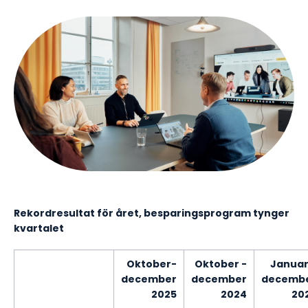
Rekordresultat för året, besparingsprogram tynger
kvartalet
Oktober-
Oktober -
Januar
december
december
decemb
2025
2024
20