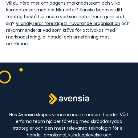
Vill du höra mer om dagens marknadsteam och vilka
kompetenser man bör kika efter? Kanske behöver ditt
företag förstå hur andra verksamheter har organiserat
sig?
Vi analyserar företagets nuvarande organisation
och
rekommenderar vad som krävs för att lyckas med
marknadsföring, e-handel och omställning mot
omnikanal.
Hos Avensia skapas vinnarna inom modern handel. Vårt
erfarna team hjälper företag med skräddarsydda
strategier och den mest relevanta teknologin för e-
handel, omnikanal, kundupplevelse och