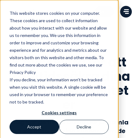
Change language
This website stores cookies on your computer.
These cookies are used to collect information
about how you interact with our website and allow
us to remember you. We use this information in
order to improve and customize your browsing
KPI'er & Prestanda
experience and for analytics and metrics about our
5 nyckelord för att
visitors both on this website and other media. To
find out more about the cookies we use, see our
framtidssäkra dina
Privacy Policy
If you decline, your information won’t be tracked
marknadsaktivitet
when you visit this website. A single cookie will be
used in your browser to remember your preference
er
not to be tracked.
Cookies settings
Idag har de flesta bolag börjat samla
Accept
Decline
på sig data om sina kunder, som de